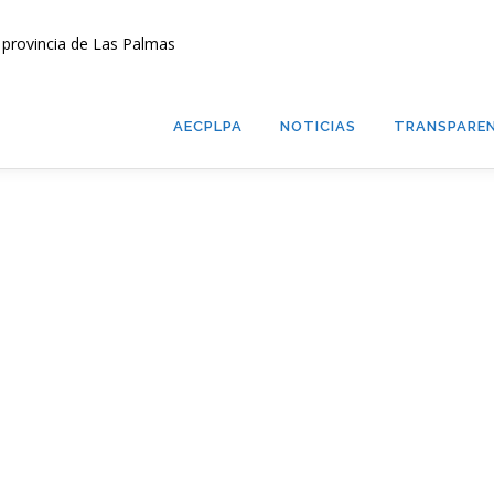
AECPLPA
NOTICIAS
TRANSPAREN
e usuario o correo electrónico:
eña