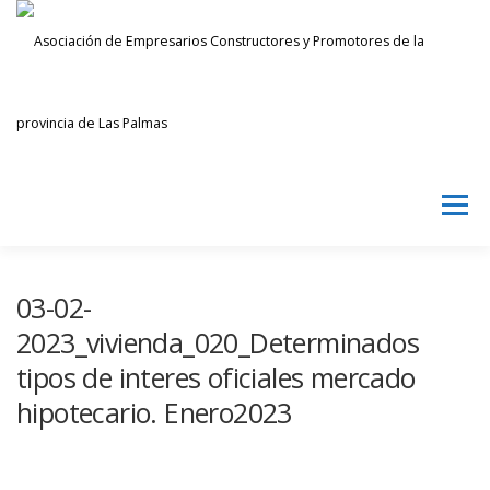
Saltar
al
contenido
Menú
AECPLPA
NOTICIAS
TRANSPARENCIA
03-02-
2023_vivienda_020_Determinados
tipos de interes oficiales mercado
INICIAR SESIÓN
hipotecario. Enero2023