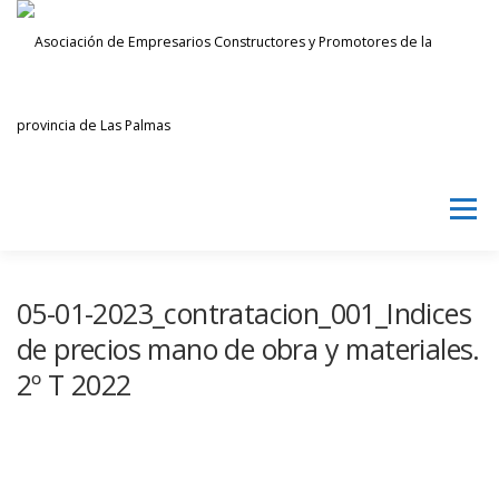
Saltar
al
contenido
Menú
AECPLPA
NOTICIAS
TRANSPARENCIA
05-01-2023_contratacion_001_Indices
de precios mano de obra y materiales.
2º T 2022
INICIAR SESIÓN