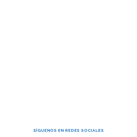
Contraseña
Mantenerme conectado
¿Has olvidado tu contraseña?
SÍGUENOS EN REDES SOCIALES