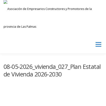
Saltar
al
contenido
Menú
AECPLPA
NOTICIAS
TRANSPARENCIA
08-05-2026_vivienda_027_Plan Estatal
de Vivienda 2026-2030
INICIAR SESIÓN