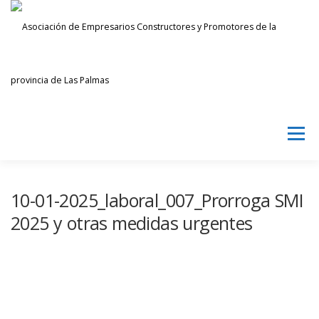
Saltar
al
contenido
Menú
AECPLPA
NOTICIAS
TRANSPARENCIA
10-01-2025_laboral_007_Prorroga SMI
2025 y otras medidas urgentes
INICIAR SESIÓN