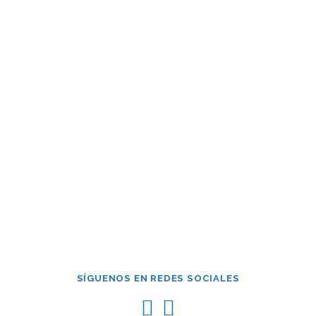
Contraseña
Mantenerme conectado
¿Has olvidado tu contraseña?
SÍGUENOS EN REDES SOCIALES