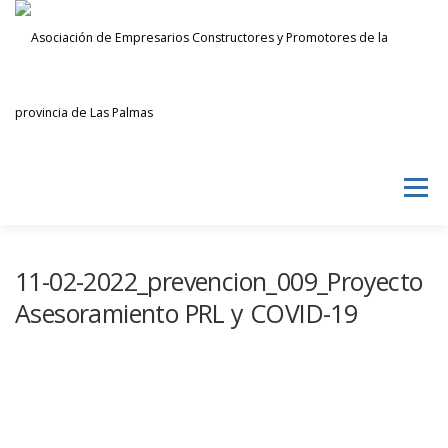
Saltar
al
contenido
Menú
AECPLPA
NOTICIAS
TRANSPARENCIA
11-02-2022_prevencion_009_Proyecto
Asesoramiento PRL y COVID-19
INICIAR SESIÓN