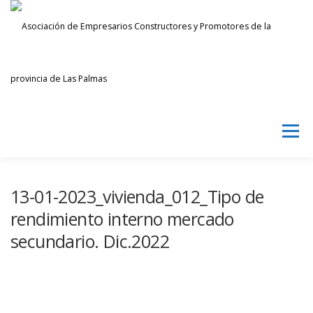
Saltar
al
contenido
Menú
AECPLPA
NOTICIAS
TRANSPARENCIA
13-01-2023_vivienda_012_Tipo de
rendimiento interno mercado
secundario. Dic.2022
INICIAR SESIÓN