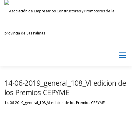
Saltar
al
contenido
Menú
AECPLPA
NOTICIAS
TRANSPARENCIA
14-06-2019_general_108_VI edicion de
los Premios CEPYME
INICIAR SESIÓN
14-06-2019_general_108_VI edicion de los Premios CEPYME