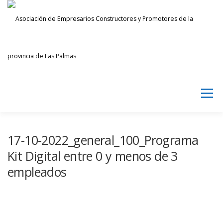
Saltar
al
contenido
Menú
AECPLPA
NOTICIAS
TRANSPARENCIA
17-10-2022_general_100_Programa
Kit Digital entre 0 y menos de 3
empleados
INICIAR SESIÓN