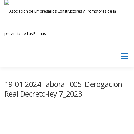
Saltar
al
contenido
Menú
AECPLPA
NOTICIAS
TRANSPARENCIA
19-01-2024_laboral_005_Derogacion
Real Decreto-ley 7_2023
INICIAR SESIÓN