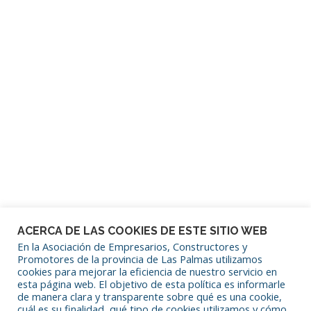
Contraseña
Mantenerme conectado
¿Has olvidado tu contraseña?
ACERCA DE LAS COOKIES DE ESTE SITIO WEB
En la Asociación de Empresarios, Constructores y
Promotores de la provincia de Las Palmas utilizamos
cookies para mejorar la eficiencia de nuestro servicio en
SÍGUENOS EN REDES SOCIALES
esta página web. El objetivo de esta política es informarle
de manera clara y transparente sobre qué es una cookie,
cuál es su finalidad, qué tipo de cookies utilizamos y cómo