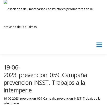
Saltar
al
contenido
Menú
AECPLPA
NOTICIAS
TRANSPARENCIA
19-06-
2023_prevencion_059_Campaña
prevencion INSST. Trabajos a la
INICIAR SESIÓN
intemperie
19-06-2023_prevencion_059_Campaña prevencion INSST. Trabajos a la
intemperie