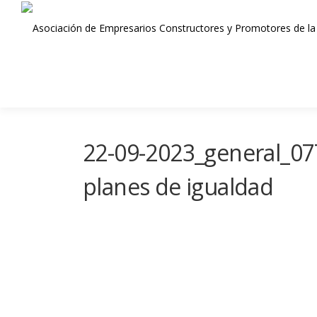
Saltar
al
contenido
22-09-2023_general_077
planes de igualdad