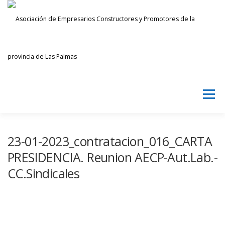
Saltar
al
contenido
Menú
AECPLPA
NOTICIAS
TRANSPARENCIA
23-01-2023_contratacion_016_CARTA
PRESIDENCIA. Reunion AECP-Aut.Lab.-
CC.Sindicales
INICIAR SESIÓN