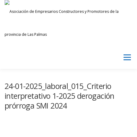
Saltar
al
contenido
Menú
AECPLPA
NOTICIAS
TRANSPARENCIA
24-01-2025_laboral_015_Criterio
interpretativo 1-2025 derogación
prórroga SMI 2024
INICIAR SESIÓN