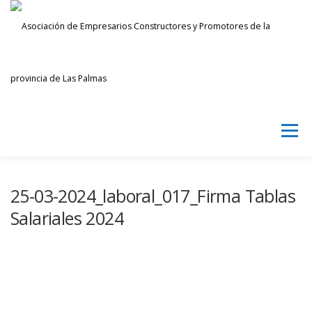
Saltar
al
contenido
Menú
AECPLPA
NOTICIAS
TRANSPARENCIA
25-03-2024_laboral_017_Firma Tablas
Salariales 2024
INICIAR SESIÓN