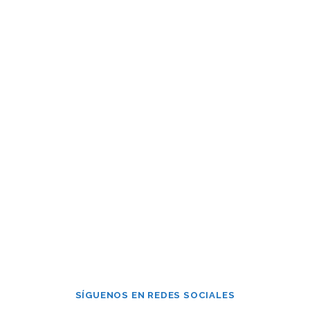
Contraseña
Mantenerme conectado
¿Has olvidado tu contraseña?
SÍGUENOS EN REDES SOCIALES