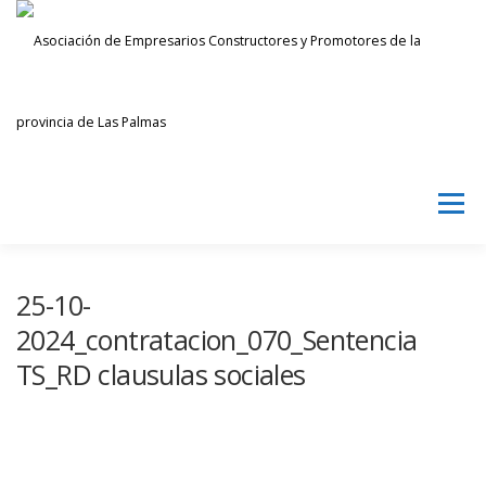
Saltar
al
contenido
Menú
AECPLPA
NOTICIAS
TRANSPARENCIA
25-10-
2024_contratacion_070_Sentencia
TS_RD clausulas sociales
INICIAR SESIÓN