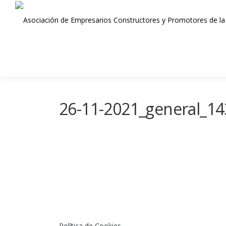
Saltar
al
contenido
26-11-2021_general_143
Política de Cookies