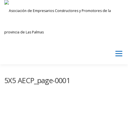
Saltar
al
contenido
Menú
AECPLPA
NOTICIAS
TRANSPARENCIA
5X5 AECP_page-0001
INICIAR SESIÓN