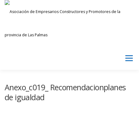
Saltar
al
contenido
Menú
AECPLPA
NOTICIAS
TRANSPARENCIA
Anexo_c019_ Recomendacionplanes
de igualdad
INICIAR SESIÓN