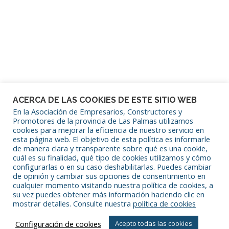
Mantenerme conectado
¿Has olvidado tu contraseña?
ACERCA DE LAS COOKIES DE ESTE SITIO WEB
En la Asociación de Empresarios, Constructores y
Promotores de la provincia de Las Palmas utilizamos
cookies para mejorar la eficiencia de nuestro servicio en
SÍGUENOS EN REDES SOCIALES
esta página web. El objetivo de esta política es informarle
de manera clara y transparente sobre qué es una cookie,
cuál es su finalidad, qué tipo de cookies utilizamos y cómo
configurarlas o en su caso deshabilitarlas. Puedes cambiar
de opinión y cambiar sus opciones de consentimiento en
cualquier momento visitando nuestra política de cookies, a
su vez puedes obtener más información haciendo clic en
mostrar detalles. Consulte nuestra
política de cookies
Copyright © 2026 Asociación de Empresarios Constructores y
Configuración de cookies
Acepto todas las cookies