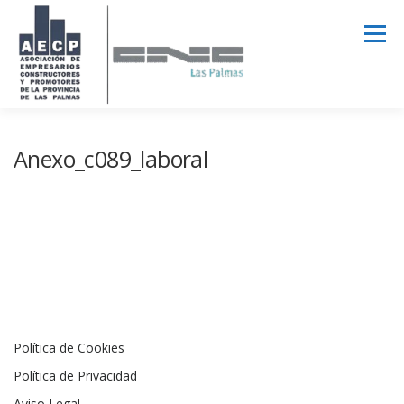
Saltar
al
Menú
contenido
AECPLPA
NOTICIAS
TRANSPARENCIA
Anexo_c089_laboral
INICIAR SESIÓN
Política de Cookies
Política de Privacidad
Aviso Legal