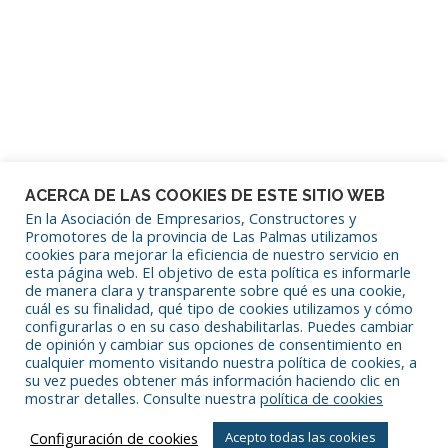
Mantenerme conectado
¿Has olvidado tu contraseña?
ACERCA DE LAS COOKIES DE ESTE SITIO WEB
En la Asociación de Empresarios, Constructores y
Promotores de la provincia de Las Palmas utilizamos
cookies para mejorar la eficiencia de nuestro servicio en
SÍGUENOS EN REDES SOCIALES
esta página web. El objetivo de esta política es informarle
de manera clara y transparente sobre qué es una cookie,
cuál es su finalidad, qué tipo de cookies utilizamos y cómo
configurarlas o en su caso deshabilitarlas. Puedes cambiar
de opinión y cambiar sus opciones de consentimiento en
cualquier momento visitando nuestra política de cookies, a
su vez puedes obtener más información haciendo clic en
mostrar detalles. Consulte nuestra
política de cookies
Copyright © 2026 Asociación de Empresarios Constructores y
Configuración de cookies
Acepto todas las cookies