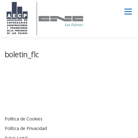
Saltar
al
Menú
contenido
AECPLPA
NOTICIAS
TRANSPARENCIA
boletin_flc
INICIAR SESIÓN
Política de Cookies
Política de Privacidad
Aviso Legal