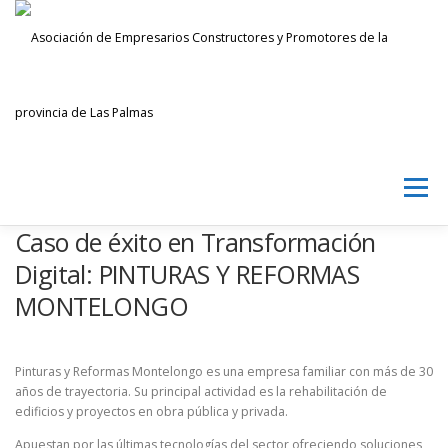
Saltar
al
contenido
Menú
Caso de éxito en Transformación
AECPLPA
NOTICIAS
TRANSPARENCIA
Digital: PINTURAS Y REFORMAS
MONTELONGO
INICIAR SESIÓN
Pinturas y Reformas Montelongo es una empresa familiar con más de 30
años de trayectoria. Su principal actividad es la rehabilitación de
edificios y proyectos en obra pública y privada.
Apuestan por las últimas tecnologías del sector ofreciendo soluciones