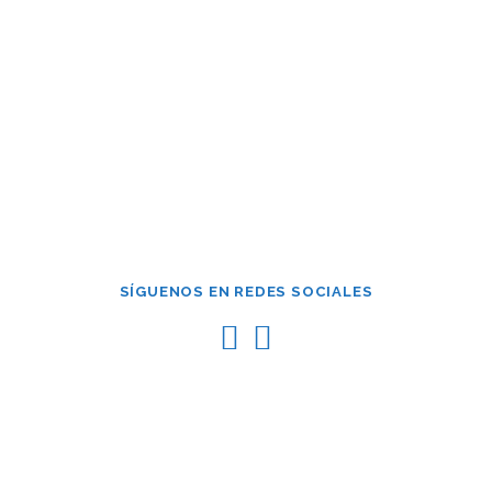
Mantenerme conectado
¿Has olvidado tu contraseña?
SÍGUENOS EN REDES SOCIALES
Copyright © 2026 Asociación de Empresarios Constructores y