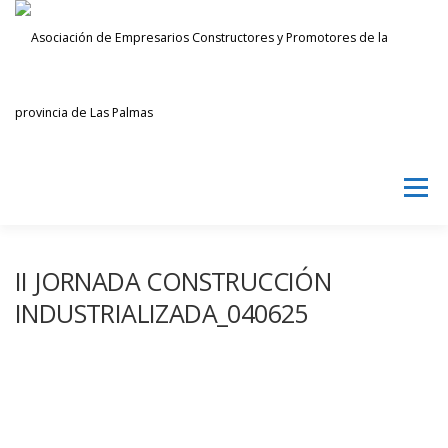
Saltar
al
contenido
Menú
AECPLPA
NOTICIAS
TRANSPARENCIA
II JORNADA CONSTRUCCIÓN
INDUSTRIALIZADA_040625
INICIAR SESIÓN