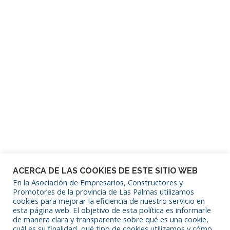
Contraseña
Mantenerme conectado
¿Has olvidado tu contraseña?
ACERCA DE LAS COOKIES DE ESTE SITIO WEB
En la Asociación de Empresarios, Constructores y
Promotores de la provincia de Las Palmas utilizamos
cookies para mejorar la eficiencia de nuestro servicio en
SÍGUENOS EN REDES SOCIALES
esta página web. El objetivo de esta política es informarle
de manera clara y transparente sobre qué es una cookie,
cuál es su finalidad, qué tipo de cookies utilizamos y cómo