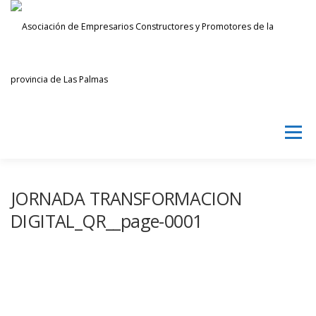
Saltar
al
contenido
Menú
AECPLPA
NOTICIAS
TRANSPARENCIA
JORNADA TRANSFORMACION
DIGITAL_QR__page-0001
INICIAR SESIÓN