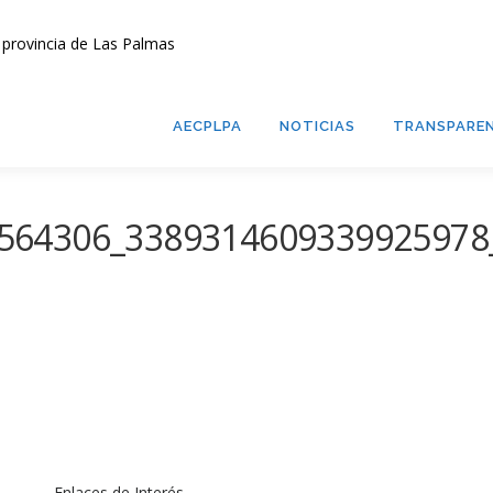
AECPLPA
NOTICIAS
TRANSPAREN
564306_3389314609339925978
Enlaces de Interés