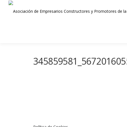
Saltar
al
contenido
345859581_567201605
Política de Cookies