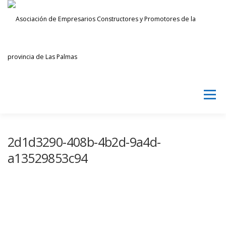
Saltar
al
contenido
Menú
AECPLPA
NOTICIAS
TRANSPARENCIA
2d1d3290-408b-4b2d-9a4d-
a13529853c94
INICIAR SESIÓN