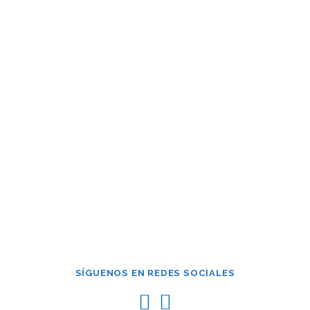
Contraseña
Mantenerme conectado
¿Has olvidado tu contraseña?
SÍGUENOS EN REDES SOCIALES