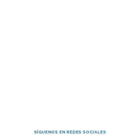
Contraseña
Mantenerme conectado
¿Has olvidado tu contraseña?
SÍGUENOS EN REDES SOCIALES