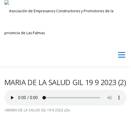
Saltar
al
contenido
Menú
AECPLPA
NOTICIAS
TRANSPARENCIA
MARIA DE LA SALUD GIL 19 9 2023 (2)
INICIAR SESIÓN
«MARIA DE LA SALUD GIL 19 9 2023 (2)».