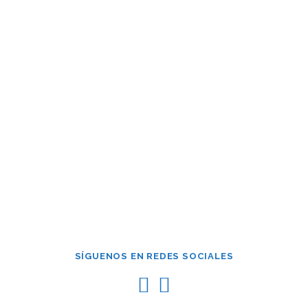
Mantenerme conectado
¿Has olvidado tu contraseña?
SÍGUENOS EN REDES SOCIALES