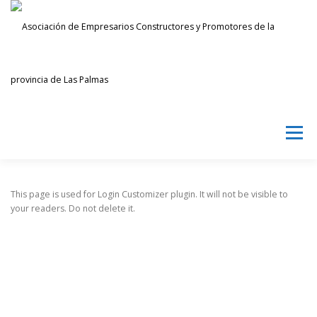
Saltar
al
contenido
Menú
AECPLPA
NOTICIAS
TRANSPARENCIA
This page is used for Login Customizer plugin. It will not be visible to
your readers. Do not delete it.
INICIAR SESIÓN