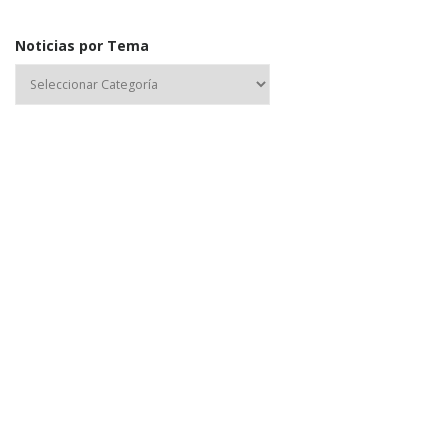
Noticias por Tema
Nombre de usuario o correo electrónico:
Contraseña
Mantenerme conectado