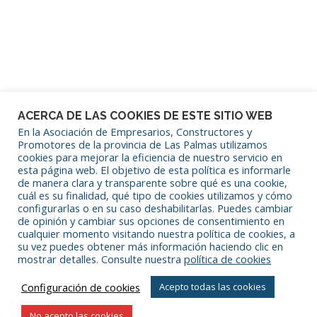
¿Has olvidado tu contraseña?
ACERCA DE LAS COOKIES DE ESTE SITIO WEB
En la Asociación de Empresarios, Constructores y
Promotores de la provincia de Las Palmas utilizamos
cookies para mejorar la eficiencia de nuestro servicio en
SÍGUENOS EN REDES SOCIALES
esta página web. El objetivo de esta política es informarle
de manera clara y transparente sobre qué es una cookie,
cuál es su finalidad, qué tipo de cookies utilizamos y cómo
configurarlas o en su caso deshabilitarlas. Puedes cambiar
de opinión y cambiar sus opciones de consentimiento en
cualquier momento visitando nuestra política de cookies, a
su vez puedes obtener más información haciendo clic en
mostrar detalles. Consulte nuestra
política de cookies
Copyright © 2026 Asociación de Empresarios Constructores y
Configuración de cookies
Acepto todas las cookies
Promotores de la provincia de Las Palmas
–
Tema
OnePress
hecho por FameThemes
No acepto las cookies