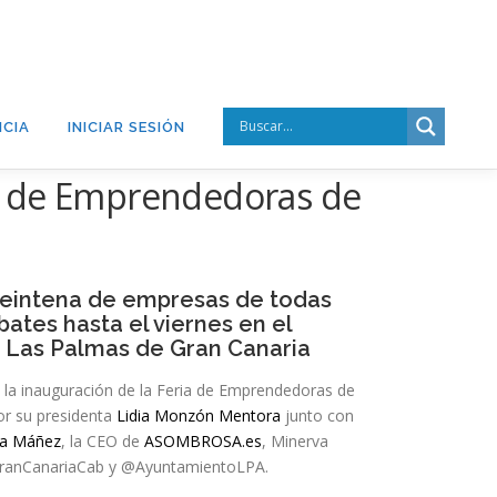
CIA
INICIAR SESIÓN
ria de Emprendedoras de
reintena de empresas de todas
ebates hasta el viernes en el
 Las Palmas de Gran Canaria
a la inauguración de la Feria de Emprendedoras de
r su presidenta
Lidia Monzón Mentora
junto con
na Máñez
, la CEO de
ASOMBROSA.es
, Minerva
GranCanariaCab y @AyuntamientoLPA.