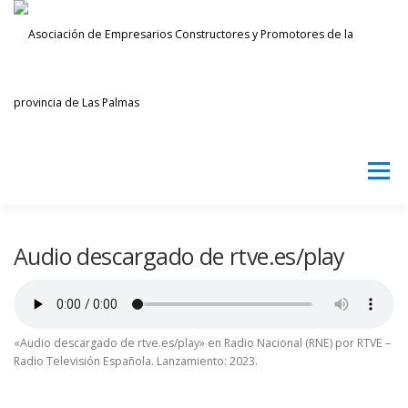
Saltar
al
contenido
Menú
AECPLPA
NOTICIAS
TRANSPARENCIA
Audio descargado de rtve.es/play
INICIAR SESIÓN
«Audio descargado de rtve.es/play» en Radio Nacional (RNE) por RTVE –
Radio Televisión Española. Lanzamiento: 2023.