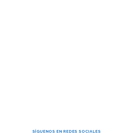
Contraseña
Mantenerme conectado
¿Has olvidado tu contraseña?
SÍGUENOS EN REDES SOCIALES