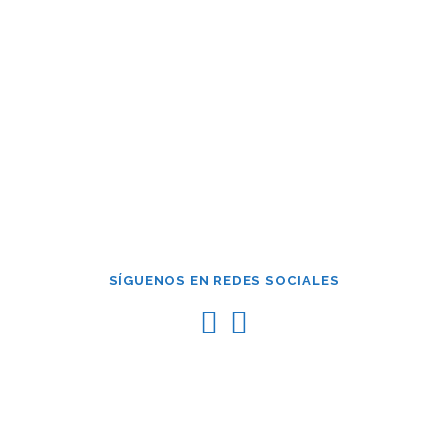
Mantenerme conectado
¿Has olvidado tu contraseña?
SÍGUENOS EN REDES SOCIALES