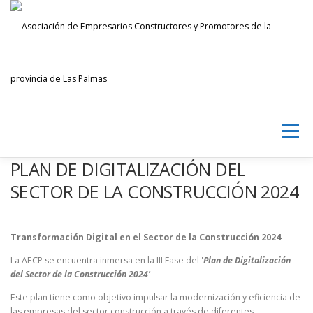
Saltar
al
contenido
Menú
PLAN DE DIGITALIZACIÓN DEL
AECPLPA
NOTICIAS
TRANSPARENCIA
SECTOR DE LA CONSTRUCCIÓN 2024
INICIAR SESIÓN
Transformación Digital en el Sector de la Construcción 2024
La AECP se encuentra inmersa en la III Fase del '
Plan de Digitalización
del Sector de la Construcción 2024'
Este plan tiene como objetivo impulsar la modernización y eficiencia de
las empresas del sector construcción a través de diferentes