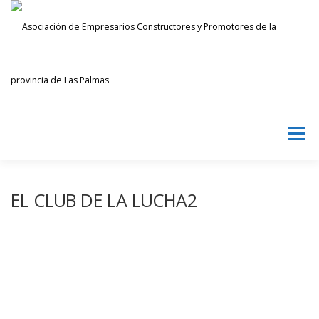
Saltar
al
contenido
Menú
AECPLPA
NOTICIAS
TRANSPARENCIA
EL CLUB DE LA LUCHA2
INICIAR SESIÓN