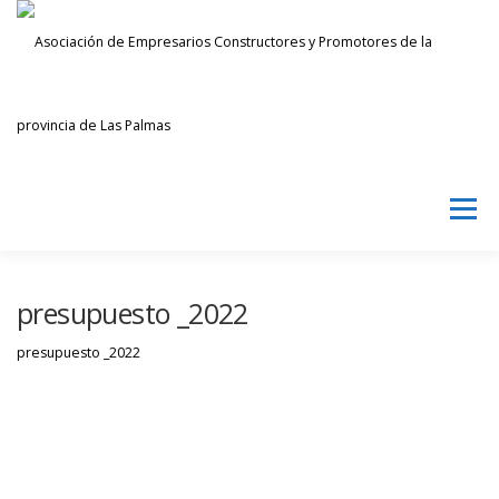
Saltar
al
contenido
Menú
AECPLPA
NOTICIAS
TRANSPARENCIA
presupuesto _2022
presupuesto _2022
INICIAR SESIÓN