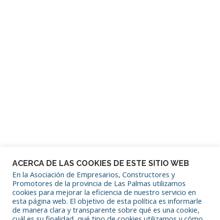
Contraseña
Mantenerme conectado
¿Has olvidado tu contraseña?
ACERCA DE LAS COOKIES DE ESTE SITIO WEB
En la Asociación de Empresarios, Constructores y
Promotores de la provincia de Las Palmas utilizamos
cookies para mejorar la eficiencia de nuestro servicio en
SÍGUENOS EN REDES SOCIALES
esta página web. El objetivo de esta política es informarle
de manera clara y transparente sobre qué es una cookie,
cuál es su finalidad, qué tipo de cookies utilizamos y cómo