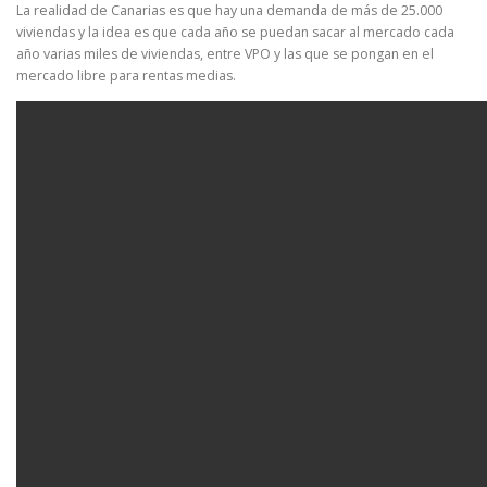
La realidad de Canarias es que hay una demanda de más de 25.000
viviendas y la idea es que cada año se puedan sacar al mercado cada
año varias miles de viviendas, entre VPO y las que se pongan en el
mercado libre para rentas medias.