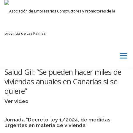
Saltar
al
contenido
Menú
Salud Gil: “Se pueden hacer miles de
AECPLPA
NOTICIAS
TRANSPARENCIA
viviendas anuales en Canarias si se
quiere”
INICIAR SESIÓN
Ver video
Jornada “Decreto-ley 1/2024, de medidas
urgentes en materia de vivienda”