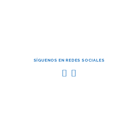
¿Has olvidado tu contraseña?
SÍGUENOS EN REDES SOCIALES
Copyright © 2026 Asociación de Empresarios Constructores y
Promotores de la provincia de Las Palmas
–
Tema
OnePress
hecho por FameThemes