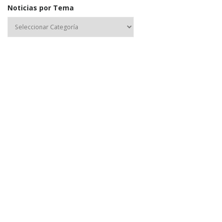
Noticias por Tema
Nombre de usuario o correo electrónico:
Contraseña
Mantenerme conectado