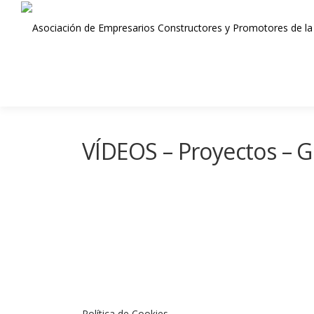
Saltar
al
contenido
VÍDEOS – Proyectos – 
Política de Cookies