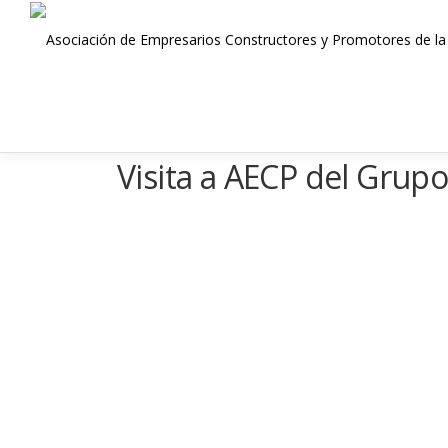
Saltar
al
contenido
Visita a AECP del Grup