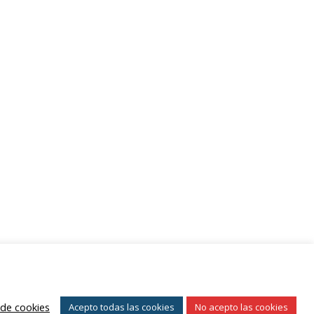
Mantenerme conectado
¿Has olvidado tu contraseña?
 de cookies
Acepto todas las cookies
No acepto las cookies