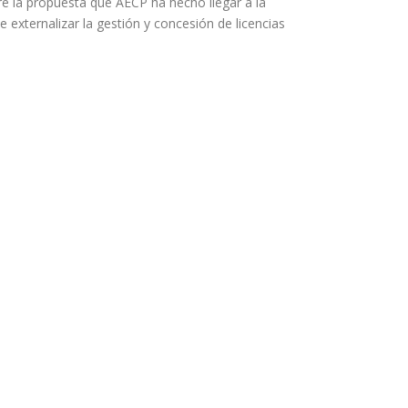
e la propuesta que AECP ha hecho llegar a la
e externalizar la gestión y concesión de licencias
Nombre de usuario o correo
electrónico:
Contraseña