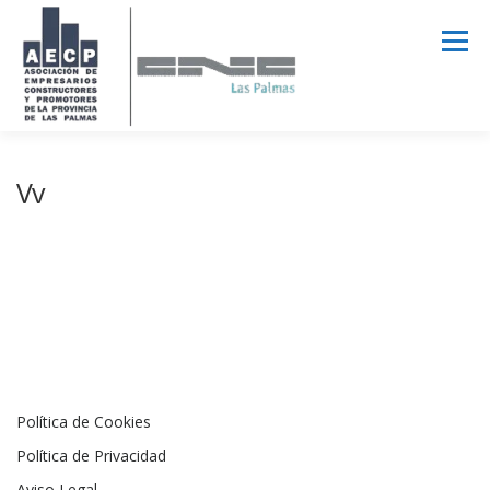
Saltar
al
Menú
contenido
AECPLPA
NOTICIAS
TRANSPARENCIA
Vv
INICIAR SESIÓN
Política de Cookies
Política de Privacidad
Aviso Legal