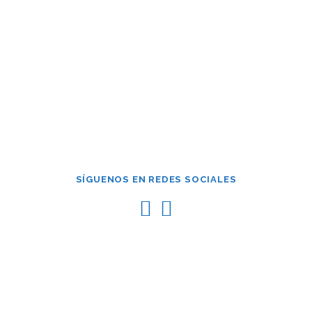
Mantenerme conectado
¿Has olvidado tu contraseña?
SÍGUENOS EN REDES SOCIALES
Copyright © 2026 Asociación de Empresarios Constructores y